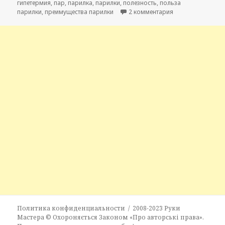
гипетермия
,
пар
,
парилка
,
парилки
,
полезность
,
польза
парилки
,
преимущества парилки
2 комментария
к записи Баня. Вс
Политика конфиденциальности
2008-2023
Руки
Мастера
© Охороняється Законом «Про авторські права».