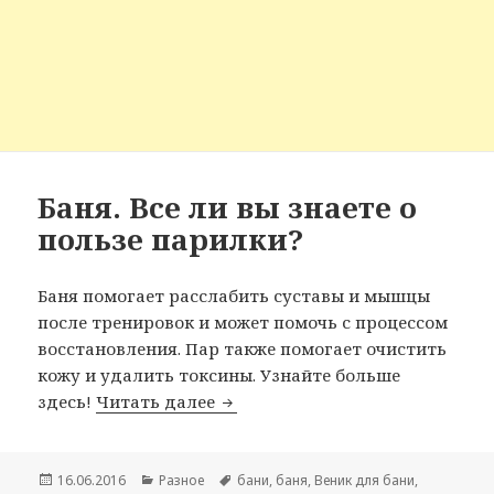
Баня. Все ли вы знаете о
пользе парилки?
Баня помогает расслабить суставы и мышцы
после тренировок и может помочь с процессом
восстановления. Пар также помогает очистить
кожу и удалить токсины. Узнайте больше
здесь!
Читать далее
Баня. Все ли вы знаете о польз
Опубликовано
16.06.2016
Рубрики
Разное
Метки
бани
,
баня
,
Веник для бани
,