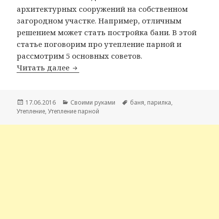
архитектурных сооружений на собственном
загородном участке. Например, отличным
решением может стать постройка бани. В этой
статье поговорим про утепление парной и
рассмотрим 5 основных советов.
Читать далее
Утепление парной 5 основных совето
Опубликовано
17.06.2016
Рубрики
Своими руками
Метки
баня
,
парилка
,
Утепление
,
Утепление парной