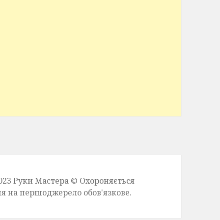
023
Руки Мастера
© Охороняється
ня на першоджерело обов'язкове.