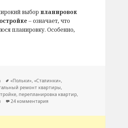
широкий выбор
планировок
востройке
– означает, что
ся планировку. Особенно,
овых квартир в Харькове
а
Метки
«Польки»
,
«Сталинки»
,
тальный ремонт квартиры
,
стройке
,
перепланировка квартир
,
и
24 комментария
к записи Планировки типовых ква