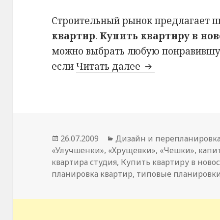
Строительный рынок предлагает 
квартир
.
Купить квартиру в но
можно выбрать любую понравившую
если
Читать далее
Планировки тип
Опубликовано
26.07.2009
Рубрики
Дизайн и перепланировк
«Улучшенки»
,
«Хрущевки»
,
«Чешки»
,
капи
квартира студия
,
Купить квартиру в ново
планировка квартир
,
типовые планировк