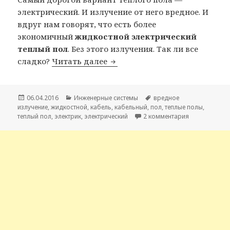
электрический. И излучение от него вредное. И
вдруг нам говорят, что есть более
экономичный
жидкостной электрический
теплый пол
. Без этого излучения. Так ли все
сладко?
Читать далее
Электрический теплый пол бе
Опубликовано
06.04.2016
Рубрики
Инженерные системы
Метки
вредное
излучение
,
жидкостной
,
кабель
,
кабельный
,
пол
,
теплые полы
,
теплый пол
,
электрик
,
электрический
2 комментария
к записи Эле