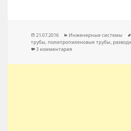
Опубликовано
21.07.2016
Рубрики
Инженерные системы
трубы
,
полипропиленовые трубы
,
развод
3 комментария
к записи Трубы из плас