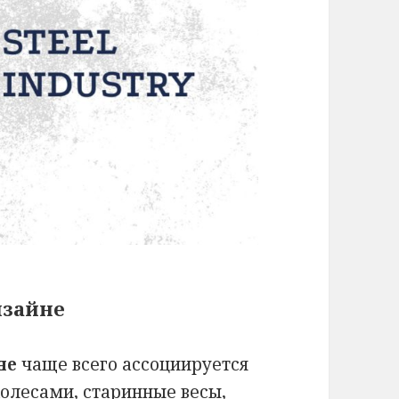
изайне
не
чаще всего ассоциируется
колесами, старинные весы,