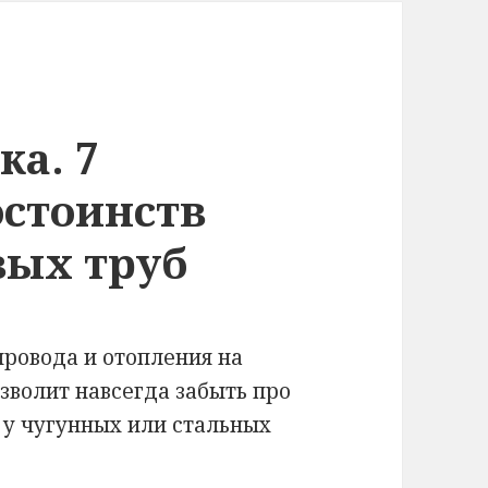
ка. 7
стоинств
вых труб
ровода и отопления на
зволит навсегда забыть про
 у чугунных или стальных
ика. 7 неоспоримых достоинств полипропилен