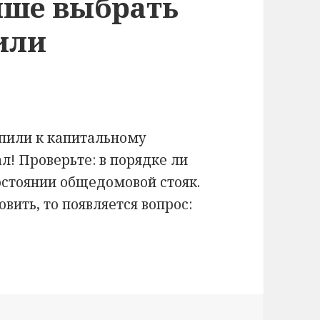
чше выбрать
или
упили к капитальному
л! Проверьте: в порядке ли
остоянии общедомовой стояк.
овить, то появляется вопрос:
выбрать — пластиковые или металлические?