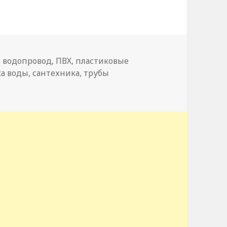
Метки
водопровод
,
ПВХ
,
пластиковые
ка воды
,
сантехника
,
трубы
тика. 7 неоспоримых достоинств полипропиленовых тр