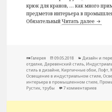
крюк для кранов, … как много при
предметов интерьера в промышле
Обязательный
Читать далее
Индус
Формат
Галерея
Опубликовано
09.05.2018
Рубрики
Дизайн и пер
отделке
,
Деревенский стиль
,
Индустриал
стиль в дизайне
,
Кирпичные обои
,
Лофт
,
Освещение в индустриальном стиле
,
Осв
интерьера в промышленном стиле
,
Промы
Рустик
,
трубы
7 комментариев
к запи