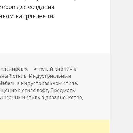
меров для создания
нном направлении.
триальный стиль в дизайне
епланировка
Метки
голый кирпич в
ьный стиль
,
Индустриальный
Мебель в индустриальном стиле
,
ещение в стиле лофт
,
Предметы
шленный стиль в дизайне
,
Ретро
,
си Индустриальный стиль в дизайне