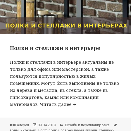
Полки и стеллажи в интерьере
Полки и стеллажи в интерьере актуальны не
только для офиса или мастерской, а также
пользуются популярностью в жилых
помещениях. Могут быть выполнены не только
из дерева и металла, из стекла, а также из
гипсокартона, камня или комбинации
материалов.
Читать далее
Полки и стеллажи в инт
Формат
Галерея
Опубликовано
09.04.2019
Рубрики
Дизайн и перепланировка
Метки
зоны
,
интерьер
,
Лофт
,
полки
,
современный дизайн
,
стеллажи
,