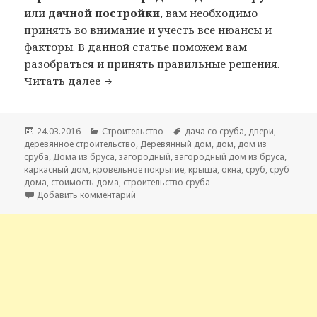
или
дачной постройки
, вам необходимо
принять во внимание и учесть все нюансы и
факторы. В данной статье поможем вам
разобраться и принять правильные решения.
Читать далее
Строительство дома из бруса
Опубликовано
24.03.2016
Рубрики
Строительство
Метки
дача со сруба
,
двери
,
деревянное строительство
,
Деревянный дом
,
дом
,
дом из
сруба
,
Дома из бруса
,
загородный
,
загородный дом из бруса
,
каркасный дом
,
кровельное покрытие
,
крыша
,
окна
,
сруб
,
сруб
дома
,
стоимость дома
,
строительство сруба
Добавить комментарий
к записи Строительство дома из бруса