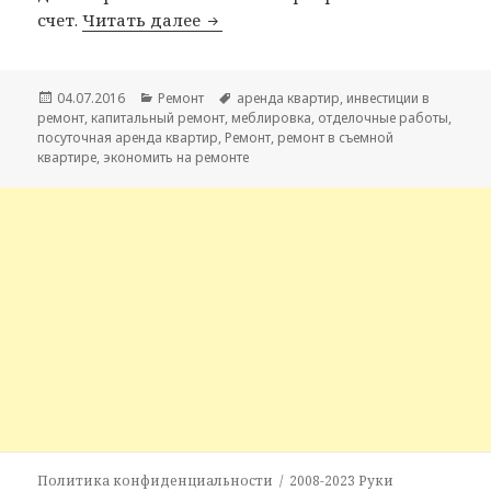
счет.
Читать далее
Ремонт в съемной квартире
Опубликовано
04.07.2016
Рубрики
Ремонт
Метки
аренда квартир
,
инвестиции в
ремонт
,
капитальный ремонт
,
меблировка
,
отделочные работы
,
посуточная аренда квартир
,
Ремонт
,
ремонт в съемной
квартире
,
экономить на ремонте
Политика конфиденциальности
2008-2023
Руки